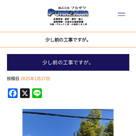
少し前の工事ですが。
少し前の工事ですが。
投稿日
2025年1月27日
F
X
Li
a
n
c
e
e
b